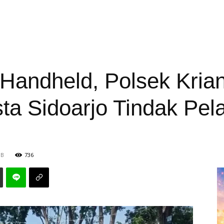
andheld, Polsek Kria
sta Sidoarjo Tindak Pel
IB
736