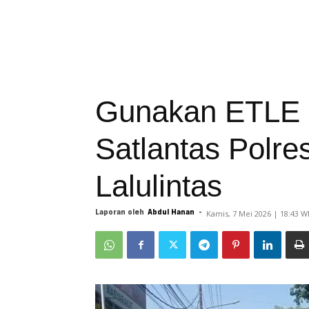
Gunakan ETLE H
Satlantas Polre
Lalulintas
Laporan oleh
Abdul Hanan
-
Kamis, 7 Mei 2026 | 18:43 W