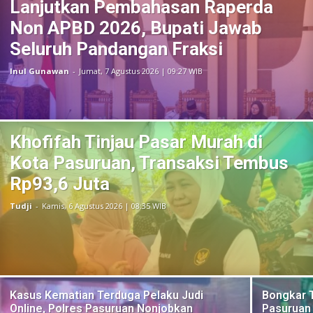
Lanjutkan Pembahasan Raperda
Non APBD 2026, Bupati Jawab
Seluruh Pandangan Fraksi
Inul Gunawan
-
Jumat, 7 Agustus 2026 | 09:27 WIB
Khofifah Tinjau Pasar Murah di
Kota Pasuruan, Transaksi Tembus
Rp93,6 Juta
Tudji
-
Kamis, 6 Agustus 2026 | 08:35 WIB
Kasus Kematian Terduga Pelaku Judi
Bongkar T
Online, Polres Pasuruan Nonjobkan
Pasuruan 