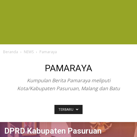
Beranda
NEWS
Pamaraya
PAMARAYA
Kumpulan Berita Pamaraya meliputi
Kota/Kabupaten Pasuruan, Malang dan Batu
TERBARU
DPRD Kabupaten Pasuruan