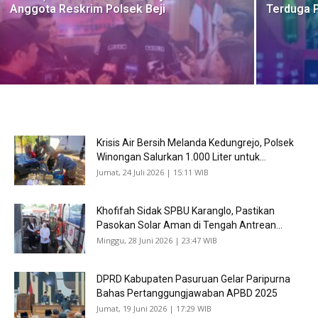
Anggota Reskrim Polsek Beji
Terduga 
Krisis Air Bersih Melanda Kedungrejo, Polsek
Winongan Salurkan 1.000 Liter untuk...
Jumat, 24 Juli 2026 | 15:11 WIB
Khofifah Sidak SPBU Karanglo, Pastikan
Pasokan Solar Aman di Tengah Antrean...
Minggu, 28 Juni 2026 | 23:47 WIB
DPRD Kabupaten Pasuruan Gelar Paripurna
Bahas Pertanggungjawaban APBD 2025
Jumat, 19 Juni 2026 | 17:29 WIB