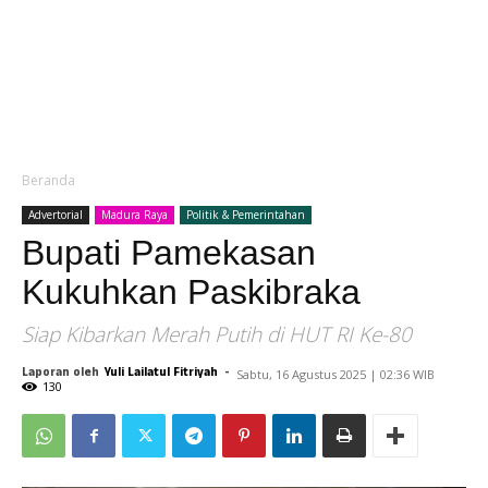
Beranda
Advertorial
Madura Raya
Politik & Pemerintahan
Bupati Pamekasan
Kukuhkan Paskibraka
Siap Kibarkan Merah Putih di HUT RI Ke-80
Laporan oleh
Yuli Lailatul Fitriyah
-
Sabtu, 16 Agustus 2025 | 02:36 WIB
130