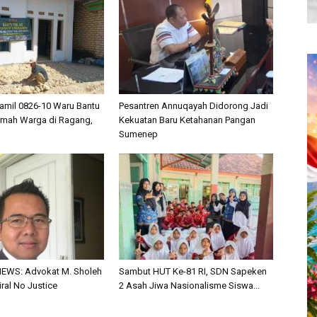
amil 0826-10 Waru Bantu
Pesantren Annuqayah Didorong Jadi
umah Warga di Ragang,
Kekuatan Baru Ketahanan Pangan
Sumenep
EWS: Advokat M. Sholeh
Sambut HUT Ke-81 RI, SDN Sapeken
iral No Justice
2 Asah Jiwa Nasionalisme Siswa...