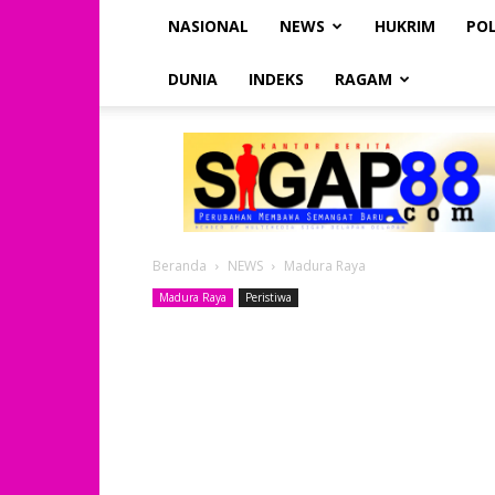
NASIONAL
NEWS
HUKRIM
POL
DUNIA
INDEKS
RAGAM
SIGAP88
Beranda
NEWS
Madura Raya
Madura Raya
Peristiwa