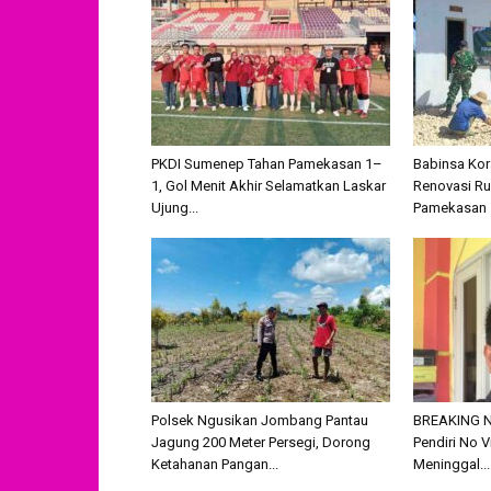
PKDI Sumenep Tahan Pamekasan 1–
Babinsa Kor
1, Gol Menit Akhir Selamatkan Laskar
Renovasi R
Ujung...
Pamekasan
Polsek Ngusikan Jombang Pantau
BREAKING N
Jagung 200 Meter Persegi, Dorong
Pendiri No V
Ketahanan Pangan...
Meninggal...