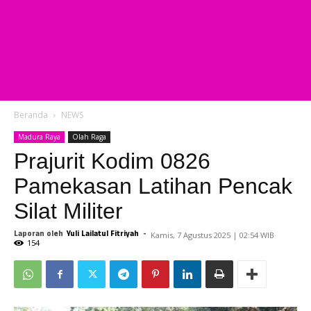
Beranda
NEWS
Madura Raya
Olah Raga
Prajurit Kodim 0826
Pamekasan Latihan Pencak
Silat Militer
Laporan oleh
Yuli Lailatul Fitriyah
-
Kamis, 7 Agustus 2025 | 02:54 WIB
154